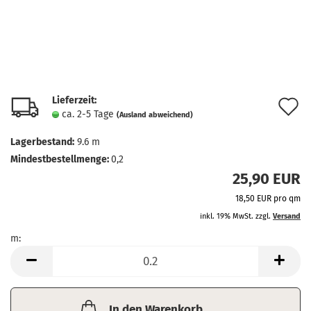
Lieferzeit:
A
ca. 2-5 Tage
(Ausland abweichend)
d
Lagerbestand:
9.6
m
M
Mindestbestellmenge:
0,2
25,90 EUR
18,50 EUR pro qm
inkl. 19% MwSt. zzgl.
Versand
m:
m
In den Warenkorb