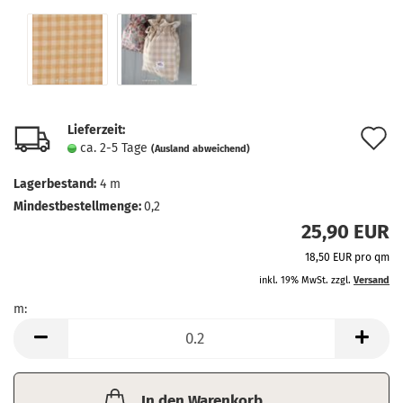
Lieferzeit:
A
ca. 2-5 Tage
(Ausland abweichend)
d
Lagerbestand:
4
m
M
Mindestbestellmenge:
0,2
25,90 EUR
18,50 EUR pro qm
inkl. 19% MwSt. zzgl.
Versand
m:
m
In den Warenkorb