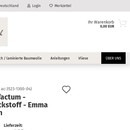
eutschland
Login
Merkzettel
Ihr Warenkorb
0,00 EUR
h / laminierte Baumwolle
Anleitungen
Vliese
ÜBER UNS
Auf
:
ac-3523-1300-04
)
factum -
?
den
ckstoff - Emma
Merkzettel
n
Lieferzeit: