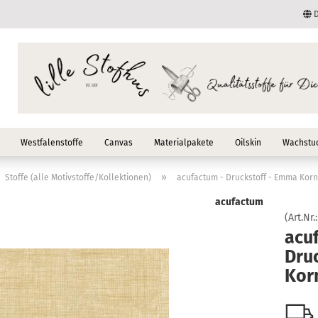
D
Lieferland
E-Mail
Passwort
Westfalenstoffe
Canvas
Materialpakete
Oilskin
Wachstuc
»
Stoffe (alle Motivstoffe/Kollektionen)
acufactum - Druckstoff - Emma Korn
acufactum
Konto erstellen
(Art.Nr.
acu
Passwort vergessen
Dru
Kor