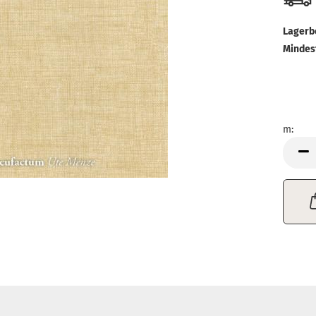
Lagerb
Mindes
m:
m