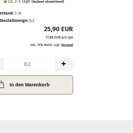
ca. 2-5 Tage
(Ausland abweichend)
estand:
3
m
tbestellmenge:
0,2
25,90 EUR
17,86 EUR pro qm
inkl. 19% MwSt. zzgl.
Versand
In den Warenkorb