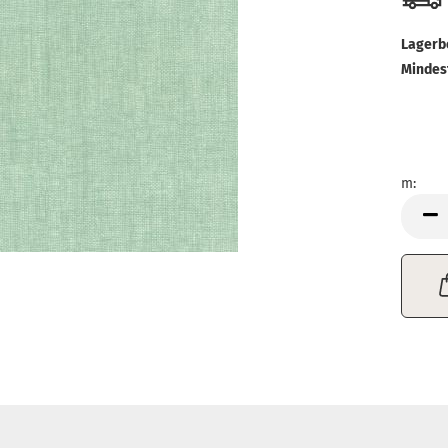
Lagerb
Mindes
m:
m