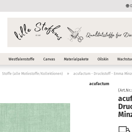
D
Lieferland
E-Mail
Passwort
Westfalenstoffe
Canvas
Materialpakete
Oilskin
Wachstuc
»
Stoffe (alle Motivstoffe/Kollektionen)
acufactum - Druckstoff - Emma Minz
acufactum
Konto erstellen
(Art.Nr.
acu
Passwort vergessen
Dru
Min