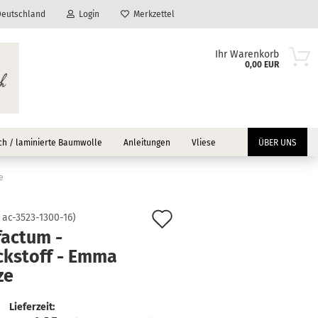
eutschland
Login
Merkzettel
Ihr Warenkorb
0,00 EUR
h / laminierte Baumwolle
Anleitungen
Vliese
ÜBER UNS
e
Auf
:
ac-3523-1300-16
)
factum -
?
den
ckstoff - Emma
Merkzettel
ze
Lieferzeit: