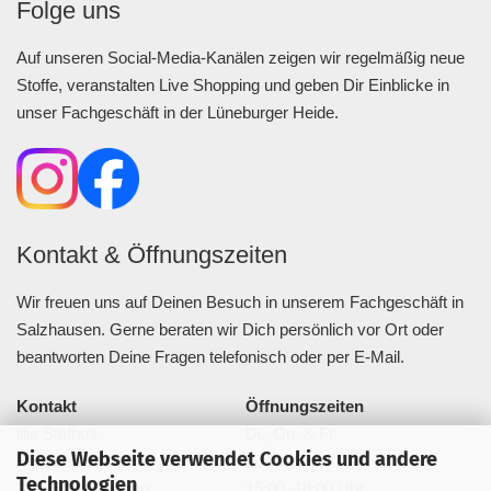
Folge uns
Auf unseren Social-Media-Kanälen zeigen wir regelmäßig neue
Stoffe, veranstalten Live Shopping und geben Dir Einblicke in
unser Fachgeschäft in der Lüneburger Heide.
Kontakt & Öffnungszeiten
Wir freuen uns auf Deinen Besuch in unserem Fachgeschäft in
Salzhausen. Gerne beraten wir Dich persönlich vor Ort oder
beantworten Deine Fragen telefonisch oder per E-Mail.
Kontakt
Öffnungszeiten
lille Stofhus
Di., Do. & Fr.
Diese Webseite verwendet Cookies und andere
Bahnhofstraße 20a
10:00–13:00 Uhr
Technologien
21376 Salzhausen
15:00–18:00 Uhr