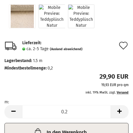
Lieferzeit:
A
ca. 2-5 Tage
(Ausland abweichend)
d
Lagerbestand:
1.5
m
M
Mindestbestellmenge:
0,2
29,90 EUR
19,93 EUR pro qm
inkl. 19% MwSt. zzgl.
Versand
m:
m
In den Warenkorb