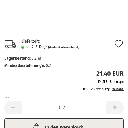
Lieferzeit:
A
ca. 2-5 Tage
(Ausland abweichend)
d
Lagerbestand:
3.2
m
M
Mindestbestellmenge:
0,2
21,40 EUR
19,45 EUR pro qm
inkl. 19% MwSt. zzgl.
Versand
m:
m
In den Warenkorb