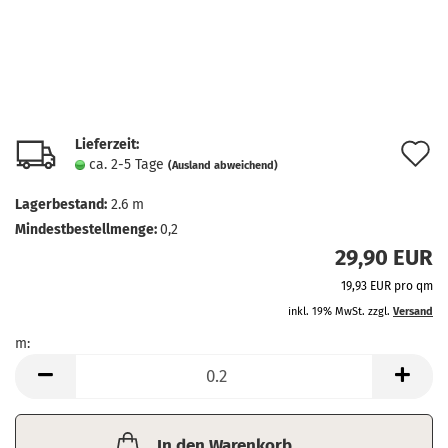
Lieferzeit:
A
ca. 2-5 Tage
(Ausland abweichend)
d
Lagerbestand:
2.6
m
M
Mindestbestellmenge:
0,2
29,90 EUR
19,93 EUR pro qm
inkl. 19% MwSt. zzgl.
Versand
m:
m
In den Warenkorb