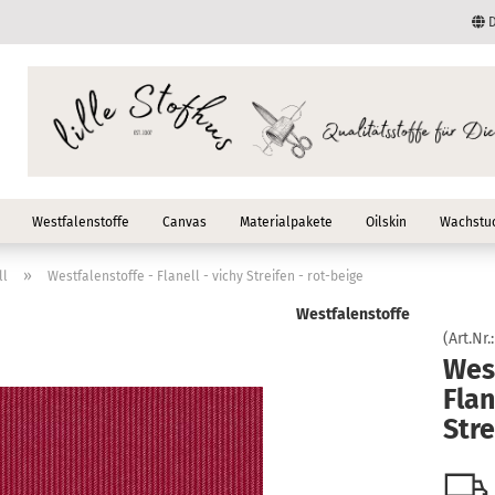
D
Lieferland
E-Mail
Passwort
Westfalenstoffe
Canvas
Materialpakete
Oilskin
Wachstuc
»
ll
Westfalenstoffe - Flanell - vichy Streifen - rot-beige
Westfalenstoffe
Konto erstellen
(Art.Nr.
West
Passwort vergessen
Flan
Stre