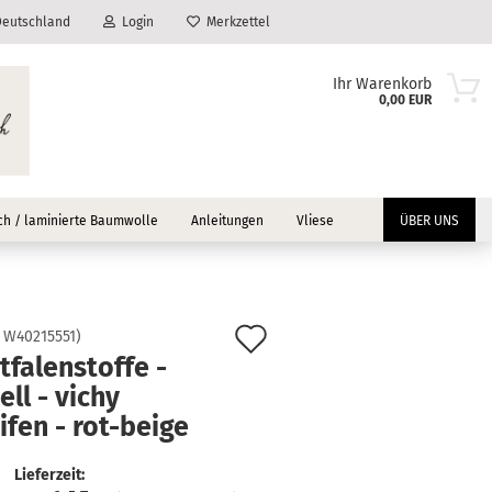
eutschland
Login
Merkzettel
Ihr Warenkorb
0,00 EUR
h / laminierte Baumwolle
Anleitungen
Vliese
ÜBER UNS
Auf
:
W40215551
)
falenstoffe -
?
den
ell - vichy
Merkzettel
ifen - rot-beige
Lieferzeit: