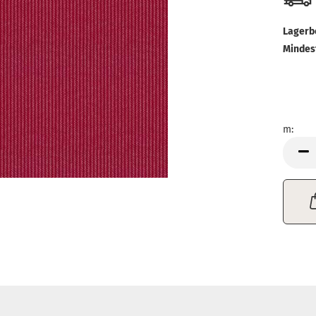
Lagerb
Mindes
m:
m