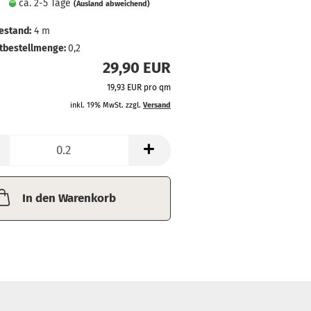
ca. 2-5 Tage
(Ausland abweichend)
estand:
4
m
tbestellmenge:
0,2
29,90 EUR
19,93 EUR pro qm
inkl. 19% MwSt. zzgl.
Versand
In den Warenkorb