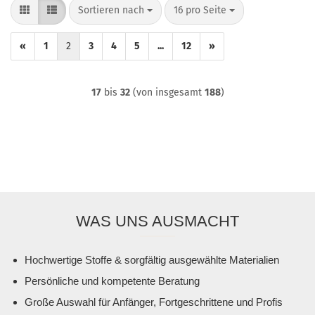
Sortieren nach
pro Seite
Sortieren nach
16 pro Seite
«
1
2
3
4
5
...
12
»
17
bis
32
(von insgesamt
188
)
WAS UNS AUSMACHT
Hochwertige Stoffe & sorgfältig ausgewählte Materialien
Persönliche und kompetente Beratung
Große Auswahl für Anfänger, Fortgeschrittene und Profis