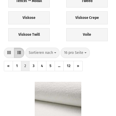
Tencel ™ Modal
Tweed
Viskose
Viskose Crepe
Viskose Twill
Voile
Sortieren nach
pro Seite
Sortieren nach
16 pro Seite
«
1
2
3
4
5
...
12
»