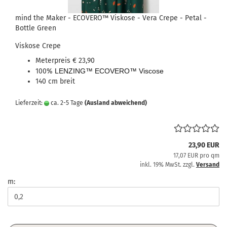
mind the Maker - ECOVERO™ Viskose - Vera Crepe - Petal -
Bottle Green
Viskose Crepe
Meterpreis € 23,90
100%
LENZING™ ECOVERO™ Viscose
140 cm breit
Lieferzeit:
ca. 2-5 Tage
(Ausland abweichend)
23,90 EUR
17,07 EUR pro qm
inkl. 19% MwSt. zzgl.
Versand
m: