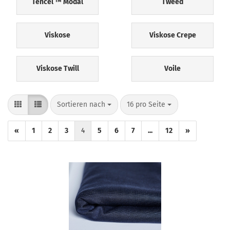
Tencel ™ Modal
Tweed
Viskose
Viskose Crepe
Viskose Twill
Voile
Sortieren nach
pro Seite
Sortieren nach
16 pro Seite
«
1
2
3
4
5
6
7
...
12
»