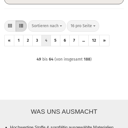
Sortieren nach
pro Seite
Sortieren nach
16 pro Seite
«
1
2
3
4
5
6
7
...
12
»
49
bis
64
(von insgesamt
188
)
WAS UNS AUSMACHT
Hochwertige Stoffe & sorgfältig ausgewählte Materialien