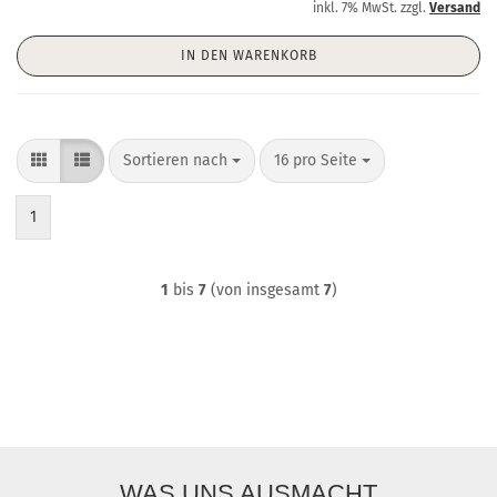
inkl. 7% MwSt. zzgl.
Versand
IN DEN WARENKORB
Sortieren nach
pro Seite
Sortieren nach
16 pro Seite
1
1
bis
7
(von insgesamt
7
)
WAS UNS AUSMACHT