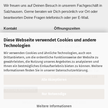
Wir freuen uns auf Deinen Besuch in unserem Fachgeschäft in
Salzhausen. Gerne beraten wir Dich persönlich vor Ort oder
beantworten Deine Fragen telefonisch oder per E-Mail.
Kontakt
Öffnungszeiten
lille Stofhus
Di., Do. & Fr.
Diese Webseite verwendet Cookies und andere
Bahnhofstraße 20a
10:00–13:00 Uhr
Technologien
21376 Salzhausen
15:00–18:00 Uhr
Sa.
Wir verwenden Cookies und ähnliche Technologien, auch von
Drittanbietern, um die ordentliche Funktionsweise der Website zu
Telefon:
10:00–13:00 Uhr
gewährleisten, die Nutzung unseres Angebotes zu analysieren und
04172 - 988 78 44
Ihnen ein bestmögliches Einkaufserlebnis bieten zu können. Weitere
Informationen finden Sie in unserer
Datenschutzerklärung
.
info@lillestofhus.de
Parkplätze direkt vor der Tür.
Schräg gegenüber vom Lidl.
Alle Akzeptieren
Vertrag widerrufen
Nur Notwendige
Webshop erstellen
mit Gambio.de © 2026
Weitere Informationen