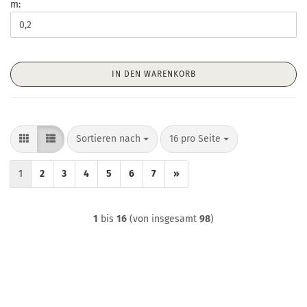
m:
IN DEN WARENKORB
Sortieren nach
pro Seite
Sortieren nach
16 pro Seite
1
2
3
4
5
6
7
»
1
bis
16
(von insgesamt
98
)