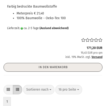
Farbig bedruckte Baumwollstoffe
Meterpreis € 21,40
100% Baumwolle - Oeko-Tex 100
Lieferzeit:
ca. 2-5 Tage
(Ausland abweichend)
171,20 EUR
19,45 EUR pro qm
inkl. 19% MwSt. zzgl.
Versand
IN DEN WARENKORB
Sortieren nach
pro Seite
Sortieren nach
16 pro Seite
1