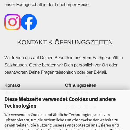
unser Fachgeschäft in der Lüneburger Heide.
KONTAKT & ÖFFNUNGSZEITEN
Wir freuen uns auf Deinen Besuch in unserem Fachgeschäft in
Salzhausen. Gerne beraten wir Dich persönlich vor Ort oder
beantworten Deine Fragen telefonisch oder per E-Mail.
Kontakt
Öffnungszeiten
lille Stofhus
Di., Do. & Fr.
Diese Webseite verwendet Cookies und andere
Bahnhofstraße 20a
10:00–13:00 Uhr
Technologien
21376 Salzhausen
15:00–18:00 Uhr
Sa.
Wir verwenden Cookies und ähnliche Technologien, auch von
Drittanbietern, um die ordentliche Funktionsweise der Website zu
Telefon:
10:00–13:00 Uhr
gewährleisten, die Nutzung unseres Angebotes zu analysieren und
04172 - 988 78 44