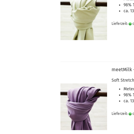
98%
ca. 1
Lieferzeit:
c
meetMilk -
Soft Stretch
Meter
98%
ca. 1
Lieferzeit:
c