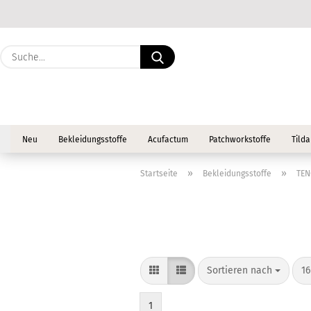
Suche...
Neu
Bekleidungsstoffe
Acufactum
Patchworkstoffe
Tilda
»
»
Startseite
Bekleidungsstoffe
TEN
Sortieren nach
pr
Sortieren nach
16
1