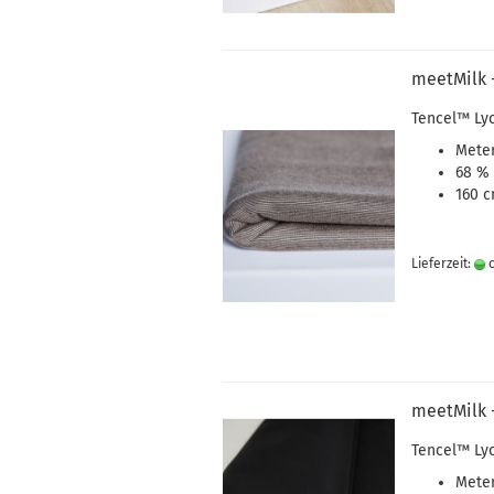
meetMilk 
Tencel
™
Ly
Meter
68 % 
160 c
Lieferzeit:
c
meetMilk -
Tencel
™
Ly
Meter