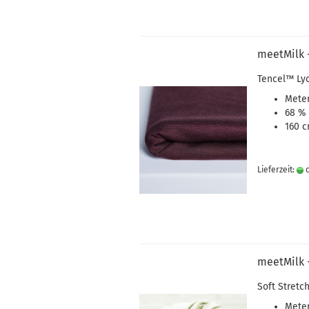
meetMilk 
Tencel
™
Ly
Meter
68 % 
160 c
Lieferzeit:
c
meetMilk -
Soft Stretch
Meter