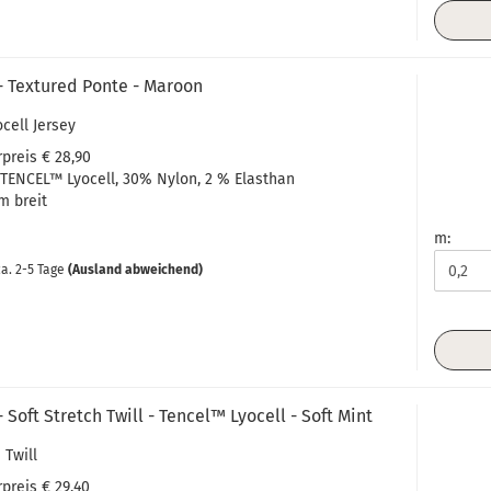
- Textured Ponte - Maroon
ocell Jersey
preis € 28,90
TENCEL™ Lyocell, 30% Nylon, 2 % Elasthan
m breit
m:
a. 2-5 Tage
(Ausland abweichend)
 Soft Stretch Twill - Tencel™ Lyocell - Soft Mint
 Twill
preis € 29,40