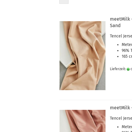
meetMilk 
Sand
Tencel Jers
Meter
96% T
165 c
Lieferzeit:
c
meetMilk -
Tencel Jers
Meter