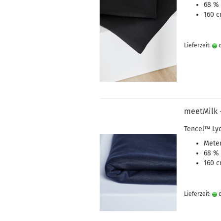
68 % 
160 c
Lieferzeit:
c
meetMilk 
Tencel
™
Ly
Meter
68 % 
160 c
Lieferzeit:
c