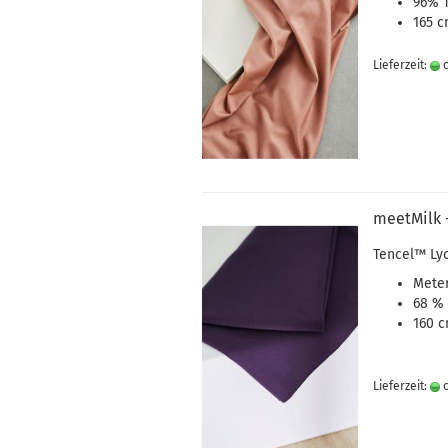
96% T
165 c
Lieferzeit:
c
meetMilk -
Tencel
™
Ly
Meter
68 % 
160 c
Lieferzeit:
c