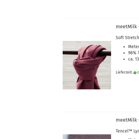
meetMilk -
Soft Stretch
Meter
98%
ca. 1
Lieferzeit:
c
meetMilk 
Tencel
™
Ly