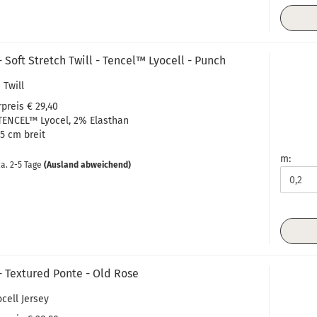
 Soft Stretch Twill - Tencel™ Lyocell - Punch
 Twill
preis € 29,40
TENCEL™ Lyocel
, 2% Elasthan
35 cm breit
m:
a. 2-5 Tage
(Ausland abweichend)
- Textured Ponte - Old Rose
ocell Jersey