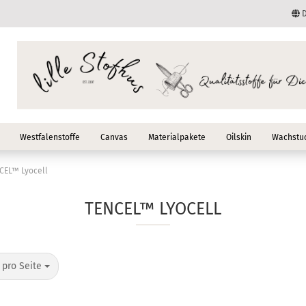
D
Lieferland
E-Mail
Passwort
Westfalenstoffe
Canvas
Materialpakete
Oilskin
Wachstuc
CEL™ Lyocell
TENCEL™ LYOCELL
Konto erstellen
Passwort vergessen
o Seite
 pro Seite