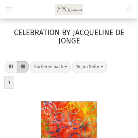
CELEBRATION BY JACQUELINE DE
JONGE
Sortieren nach
pro Seite
Sortieren nach
16 pro Seite
1