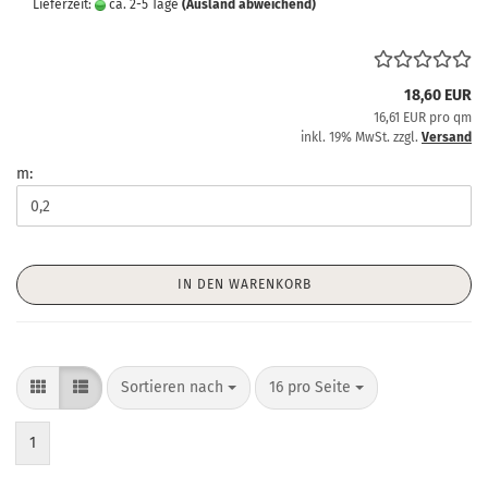
Lieferzeit:
ca. 2-5 Tage
(Ausland abweichend)
18,60 EUR
16,61 EUR pro qm
inkl. 19% MwSt. zzgl.
Versand
m:
IN DEN WARENKORB
Sortieren nach
pro Seite
Sortieren nach
16 pro Seite
1