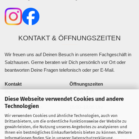
KONTAKT & ÖFFNUNGSZEITEN
Wir freuen uns auf Deinen Besuch in unserem Fachgeschäft in
Salzhausen. Gerne beraten wir Dich persönlich vor Ort oder
beantworten Deine Fragen telefonisch oder per E-Mail.
Kontakt
Öffnungszeiten
lille Stofhus
Di., Do. & Fr.
Diese Webseite verwendet Cookies und andere
Bahnhofstraße 20a
10:00–13:00 Uhr
Technologien
21376 Salzhausen
15:00–18:00 Uhr
Sa.
Wir verwenden Cookies und ähnliche Technologien, auch von
Drittanbietern, um die ordentliche Funktionsweise der Website zu
Telefon:
10:00–13:00 Uhr
gewährleisten, die Nutzung unseres Angebotes zu analysieren und
04172 - 988 78 44
Ihnen ein bestmögliches Einkaufserlebnis bieten zu können. Weitere
Informationen finden Sie in unserer
Datenschutzerklärung
.
info@lillestofhus.de
Parkplätze direkt vor der Tür.