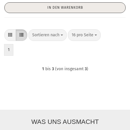
IN DEN WARENKORB
Sortieren nach
pro Seite
Sortieren nach
16 pro Seite
1
1
bis
3
(von insgesamt
3
)
WAS UNS AUSMACHT