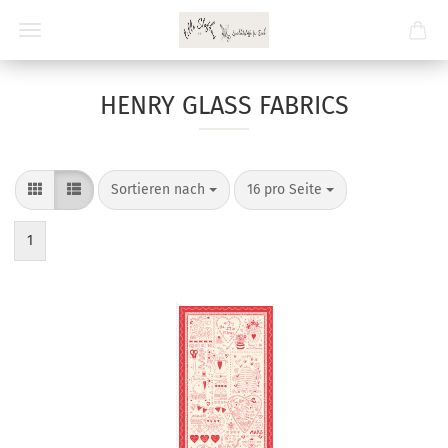
HENRY GLASS FABRICS
Sortieren nach
pro Seite
Sortieren nach
16 pro Seite
1