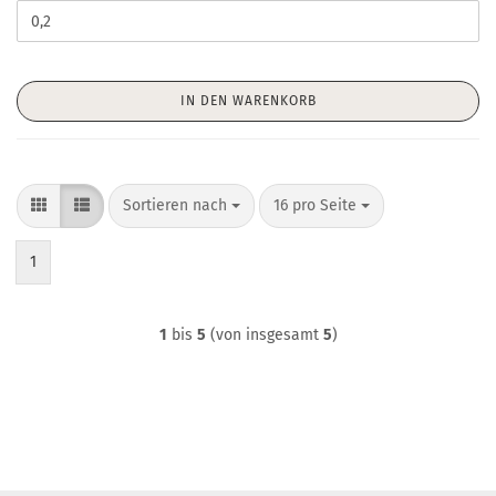
IN DEN WARENKORB
Sortieren nach
pro Seite
Sortieren nach
16 pro Seite
1
1
bis
5
(von insgesamt
5
)