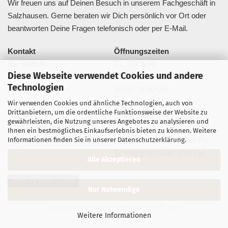
Wir freuen uns auf Deinen Besuch in unserem Fachgeschäft in
Salzhausen. Gerne beraten wir Dich persönlich vor Ort oder
beantworten Deine Fragen telefonisch oder per E-Mail.
Kontakt
Öffnungszeiten
lille Stofhus
Di., Do. & Fr.
Diese Webseite verwendet Cookies und andere
Bahnhofstraße 20a
10:00–13:00 Uhr
Technologien
21376 Salzhausen
15:00–18:00 Uhr
Sa.
Wir verwenden Cookies und ähnliche Technologien, auch von
Drittanbietern, um die ordentliche Funktionsweise der Website zu
Telefon:
10:00–13:00 Uhr
gewährleisten, die Nutzung unseres Angebotes zu analysieren und
04172 - 988 78 44
Ihnen ein bestmögliches Einkaufserlebnis bieten zu können. Weitere
Informationen finden Sie in unserer
Datenschutzerklärung
.
info@lillestofhus.de
Parkplätze direkt vor der Tür.
Schräg gegenüber vom Lidl.
Alle Akzeptieren
Vertrag widerrufen
Nur Notwendige
Webshop erstellen
mit Gambio.de © 2026
Weitere Informationen