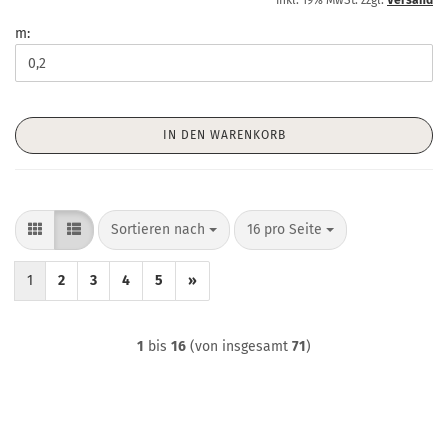
inkl. 19% MwSt. zzgl.
Versand
m:
IN DEN WARENKORB
Sortieren nach
pro Seite
Sortieren nach
16 pro Seite
1
2
3
4
5
»
1
bis
16
(von insgesamt
71
)