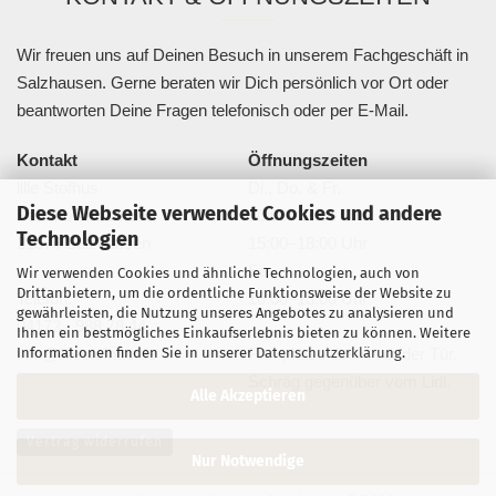
Wir freuen uns auf Deinen Besuch in unserem Fachgeschäft in
Salzhausen. Gerne beraten wir Dich persönlich vor Ort oder
beantworten Deine Fragen telefonisch oder per E-Mail.
Kontakt
Öffnungszeiten
lille Stofhus
Di., Do. & Fr.
Diese Webseite verwendet Cookies und andere
Bahnhofstraße 20a
10:00–13:00 Uhr
Technologien
21376 Salzhausen
15:00–18:00 Uhr
Sa.
Wir verwenden Cookies und ähnliche Technologien, auch von
Drittanbietern, um die ordentliche Funktionsweise der Website zu
Telefon:
10:00–13:00 Uhr
gewährleisten, die Nutzung unseres Angebotes zu analysieren und
04172 - 988 78 44
Ihnen ein bestmögliches Einkaufserlebnis bieten zu können. Weitere
Informationen finden Sie in unserer
Datenschutzerklärung
.
info@lillestofhus.de
Parkplätze direkt vor der Tür.
Schräg gegenüber vom Lidl.
Alle Akzeptieren
Vertrag widerrufen
Nur Notwendige