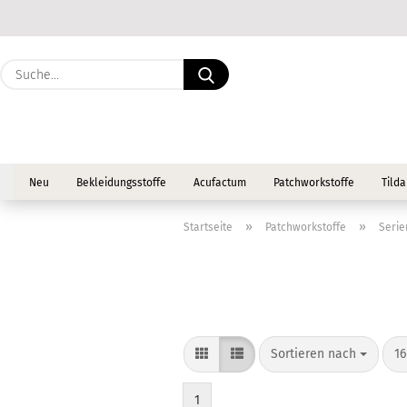
Suche...
Neu
Bekleidungsstoffe
Acufactum
Patchworkstoffe
Tilda
»
»
Startseite
Patchworkstoffe
Serie
Sortieren nach
pr
Sortieren nach
16
1