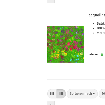
Jacqueline
Batik
100%
Meter
Lieferzeit:
c
Sortieren nach
pr
Sortieren nach
16