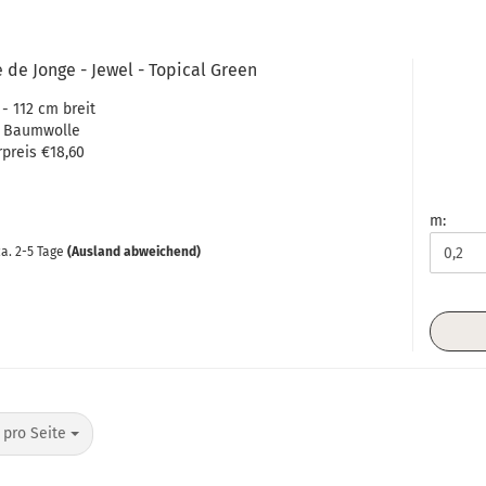
 de Jonge - Jewel - Topical Green
 - 112 cm breit
 Baumwolle
preis €18,60
m:
a. 2-5 Tage
(Ausland abweichend)
o Seite
 pro Seite