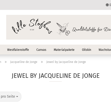
D
Lieferland
E-Mail
Passwort
Westfalenstoffe
Canvas
Materialpakete
Oilskin
Wachstuc
»
»
n
Jacqueline de Jonge
Jewel by Jacqueline de Jonge
JEWEL BY JACQUELINE DE JONGE
Konto erstellen
Passwort vergessen
o Seite
 pro Seite