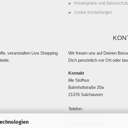
Privatsphäre und Datenschut
Cookie Einstellungen
KON
fe, veranstalten Live Shopping
Wir freuen uns auf Deinen Besu
Heide.
Dich persönlich vor Ort oder be
Kontakt
lille Stofhus
Bahnhofstraße 20a
21376 Salzhausen
Telefon:
04172 - 988 78 44
Technologien
info@lillestofhus.de