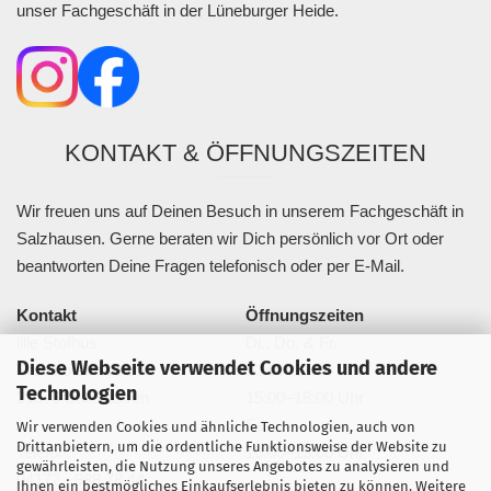
unser Fachgeschäft in der Lüneburger Heide.
KONTAKT & ÖFFNUNGSZEITEN
Wir freuen uns auf Deinen Besuch in unserem Fachgeschäft in
Salzhausen. Gerne beraten wir Dich persönlich vor Ort oder
beantworten Deine Fragen telefonisch oder per E-Mail.
Kontakt
Öffnungszeiten
lille Stofhus
Di., Do. & Fr.
Diese Webseite verwendet Cookies und andere
Bahnhofstraße 20a
10:00–13:00 Uhr
Technologien
21376 Salzhausen
15:00–18:00 Uhr
Sa.
Wir verwenden Cookies und ähnliche Technologien, auch von
Drittanbietern, um die ordentliche Funktionsweise der Website zu
Telefon:
10:00–13:00 Uhr
gewährleisten, die Nutzung unseres Angebotes zu analysieren und
04172 - 988 78 44
Ihnen ein bestmögliches Einkaufserlebnis bieten zu können. Weitere