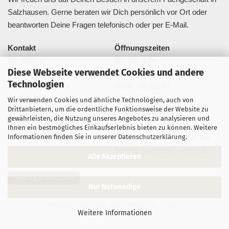
Salzhausen. Gerne beraten wir Dich persönlich vor Ort oder
beantworten Deine Fragen telefonisch oder per E-Mail.
Kontakt
Öffnungszeiten
lille Stofhus
Di., Do. & Fr.
Diese Webseite verwendet Cookies und andere
Bahnhofstraße 20a
10:00–13:00 Uhr
Technologien
21376 Salzhausen
15:00–18:00 Uhr
Sa.
Wir verwenden Cookies und ähnliche Technologien, auch von
Drittanbietern, um die ordentliche Funktionsweise der Website zu
Telefon:
10:00–13:00 Uhr
gewährleisten, die Nutzung unseres Angebotes zu analysieren und
04172 - 988 78 44
Ihnen ein bestmögliches Einkaufserlebnis bieten zu können. Weitere
Informationen finden Sie in unserer
Datenschutzerklärung
.
info@lillestofhus.de
Parkplätze direkt vor der Tür.
Schräg gegenüber vom Lidl.
Alle Akzeptieren
Vertrag widerrufen
Nur Notwendige
Webshop erstellen
mit Gambio.de © 2026
Weitere Informationen