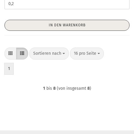
IN DEN WARENKORB
Sortieren nach
pro Seite
Sortieren nach
16 pro Seite
1
1
bis
8
(von insgesamt
8
)